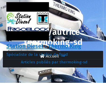
Aller
au
contenu
Auteur/autrice :
thermoking-sd
Station Diesel - Thermo King
Spécialiste de la chaîne du froid
Accueil
Articles publiés par thermoking-sd