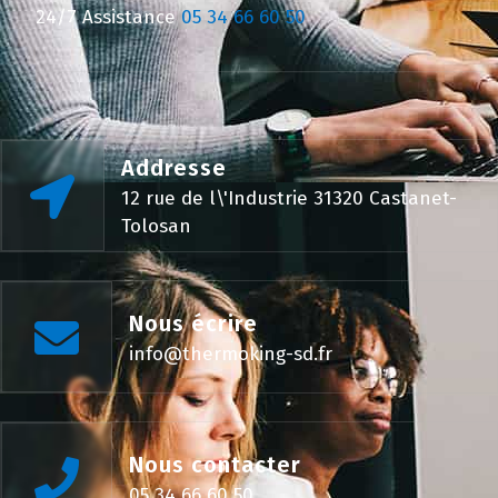
24/7 Assistance
05 34 66 60 50
Addresse
12 rue de l\'Industrie 31320 Castanet-
Tolosan
Nous écrire
info@thermoking-sd.fr
Nous contacter
05 34 66 60 50