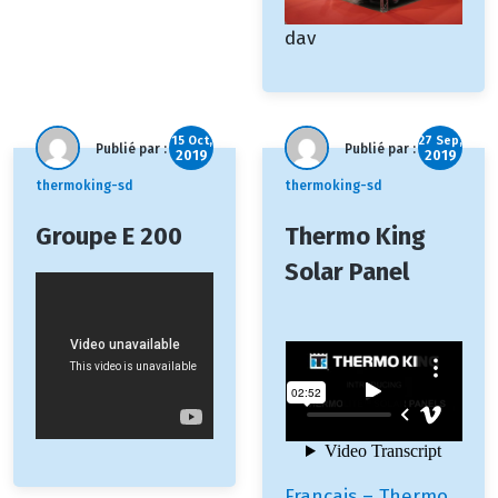
dav
15 Oct,
27 Sep,
Publié par :
Publié par :
2019
2019
thermoking-sd
thermoking-sd
Groupe E 200
Thermo King
Solar Panel
Français – Thermo