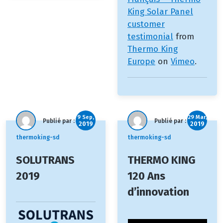
King Solar Panel
customer
testimonial
from
Thermo King
Europe
on
Vimeo
.
9 Sep,
29 Mar,
Publié par :
Publié par :
2019
2019
thermoking-sd
thermoking-sd
SOLUTRANS
THERMO KING
2019
120 Ans
d’innovation