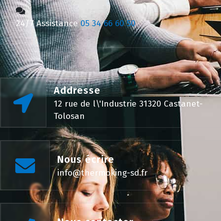
24/7 Assistance
05 34 66 60 50
Addresse
12 rue de l\'Industrie 31320 Castanet-
Tolosan
Nous écrire
info@thermoking-sd.fr