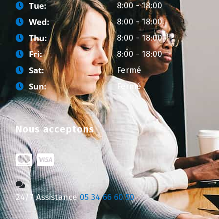
Tue:
8:00 - 18:00
Wed:
8:00 - 18:00
Thu:
8:00 - 18:00
Fri:
8:00 - 18:00
Sat:
Fermé
Sun:
Fermé
Nous acceptons
24/7 Assistance
05 34 66 60 50