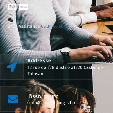
24/7 Assistance
05 34 66 60 50
Addresse
12 rue de l\'Industrie 31320 Castanet-
Tolosan
Nous écrire
info@thermoking-sd.fr