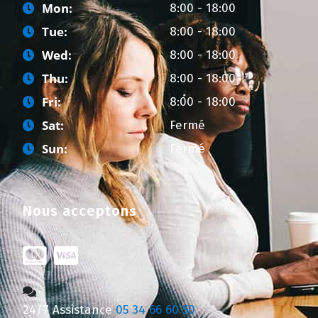
Mon:
8:00 - 18:00
Tue:
8:00 - 18:00
Wed:
8:00 - 18:00
Thu:
8:00 - 18:00
Fri:
8:00 - 18:00
Sat:
Fermé
Sun:
Fermé
Nous acceptons
24/7 Assistance
05 34 66 60 50