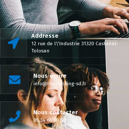
Addresse
12 rue de l\'Industrie 31320 Castanet-
Tolosan
Nous écrire
info@thermoking-sd.fr
Nous contacter
05 34 66 60 50