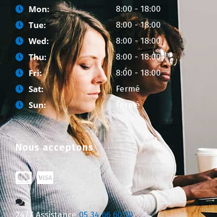
Mon:
8:00 - 18:00
Tue:
8:00 - 18:00
Wed:
8:00 - 18:00
Thu:
8:00 - 18:00
Fri:
8:00 - 18:00
Sat:
Fermé
Sun:
Fermé
Nous acceptons
24/7 Assistance
05 34 66 60 50