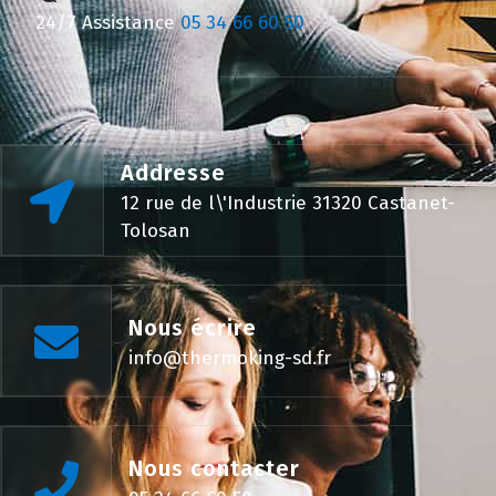
24/7 Assistance
05 34 66 60 50
Addresse
12 rue de l\'Industrie 31320 Castanet-
Tolosan
Nous écrire
info@thermoking-sd.fr
Nous contacter