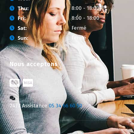
Thu:
8:00 - 18:00
Fri:
8:00 - 18:00
Sat:
Fermé
Sun:
Fermé
Nous acceptons
24/7 Assistance
05 34 66 60 50