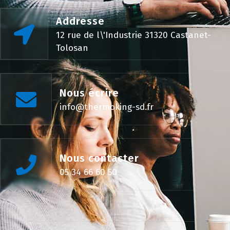
Addresse
12 rue de l\'Industrie 31320 Castanet-
Tolosan
Nous écrire
info@thermoking-sd.fr
Nous contacter
05 34 66 60 50