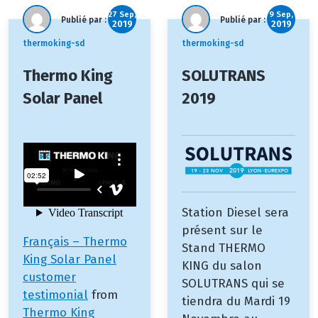
27 Sep,
9 Sep,
Publié par :
Publié par :
2019
2019
thermoking-sd
thermoking-sd
Thermo King
SOLUTRANS
Solar Panel
2019
Station Diesel sera
présent sur le
Français – Thermo
Stand THERMO
King Solar Panel
KING du salon
customer
SOLUTRANS qui se
testimonial
from
tiendra du Mardi 19
Thermo King