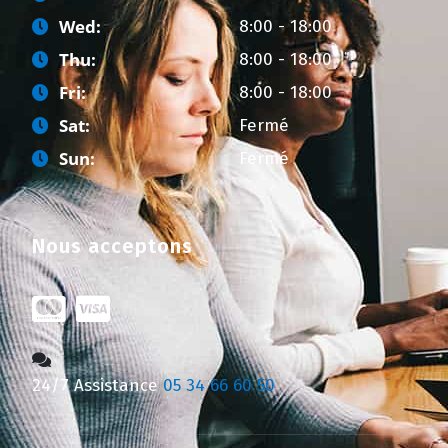
Wed:
8:00 - 18:00
Thu:
8:00 - 18:00
Fri:
8:00 - 18:00
Sat:
Fermé
Sun:
Fermé
Nous acceptons
24/7 Assistance
05 34 66 60 50