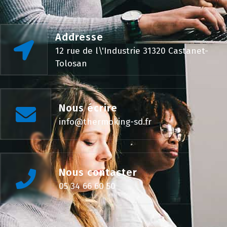
Addresse
12 rue de l\'Industrie 31320 Castanet-
Tolosan
Nous écrire
info@thermoking-sd.fr
Nous contacter
05 34 66 60 50