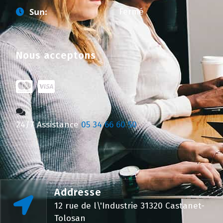
Sun:
Fermé
Nous acceptons
24/7 Assistance
05 34 66 60 50
Addresse
12 rue de l\'Industrie 31320 Castanet-
Tolosan