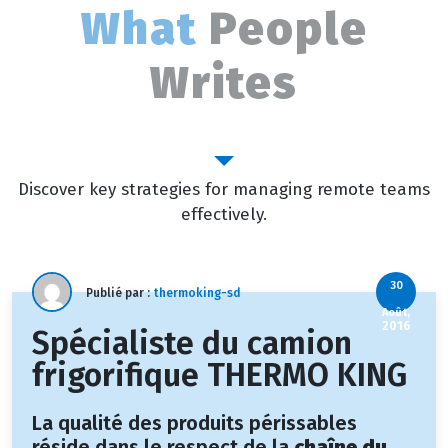
What
People
Writes
Outstanding Blog
Discover key strategies for managing remote teams
effectively.
30
Publié par :
thermoking-sd
Août,
2016
Spécialiste du camion
frigorifique THERMO KING
La qualité des produits périssables
réside dans le respect de la
chaîne du