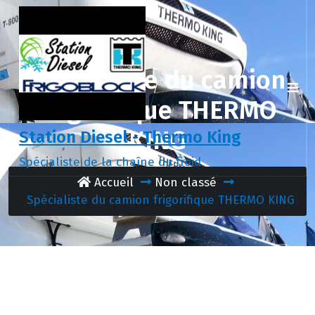
Aller
au
contenu
Spécialiste du camion
frigorifique THERMO
KING
Station Diesel - Thermo King
Spécialiste de la chaîne du froid
Accueil
Non classé
Spécialiste du camion frigorifique THERMO KING