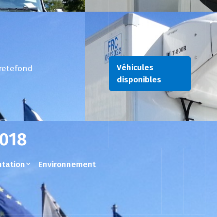
Véhicules
retefond
disponibles
2018
tation
Environnement